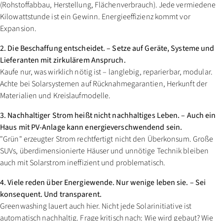
(Rohstoffabbau, Herstellung, Flächenverbrauch). Jede vermiedene
Kilowattstunde ist ein Gewinn. Energieeffizienz kommt vor
Expansion.
2. Die Beschaffung entscheidet. – Setze auf Geräte, Systeme und
Lieferanten mit zirkulärem Anspruch.
Kaufe nur, was wirklich nötig ist – langlebig, reparierbar, modular.
Achte bei Solarsystemen auf Rücknahmegarantien, Herkunft der
Materialien und Kreislaufmodelle.
3. Nachhaltiger Strom heißt nicht nachhaltiges Leben. – Auch ein
Haus mit PV-Anlage kann energieverschwendend sein.
"Grün" erzeugter Strom rechtfertigt nicht den Überkonsum. Große
SUVs, überdimensionierte Häuser und unnötige Technik bleiben
auch mit Solarstrom ineffizient und problematisch.
4. Viele reden über Energiewende. Nur wenige leben sie. – Sei
konsequent. Und transparent.
Greenwashing lauert auch hier. Nicht jede Solarinitiative ist
automatisch nachhaltig. Frage kritisch nach: Wie wird gebaut? Wie