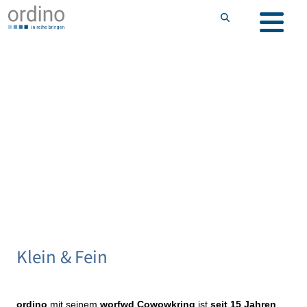
Klein & Fein
ordino
mit seinem
worfwd Cowowkring
ist
seit 15 Jahren